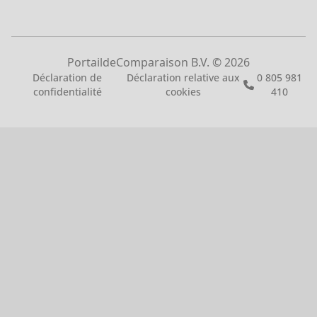
sans engagement.
PortaildeComparaison B.V. ©
2026
Comment avoir vos devis
Déclaration de
Déclaration relative aux
0 805 981
confidentialité
gratuits ?
cookies
410