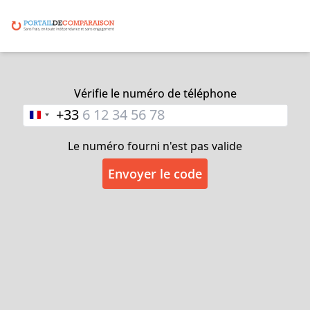
Vérifie le numéro de téléphone
+33
Merci de nous avoir fourni ces informations
supplémentaires.
Le numéro fourni n'est pas valide
Sur la base des critères que vous avez indiqués,
nous avons sélectionné des fournisseurs fiables.
Envoyer le code
Un monte-escalier est un produit sur mesure.
Notre fournisseur de confiance vous contactera
pour convenir d'une visite à domicile.
Pourquoi la visite à domicile est importante?
Cette visite est nécessaire pour prendre les
mesures de l'escalier sur lequel le monte-escalier
sera installé. La visite à domicile est gratuite et