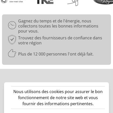
Envoyer
gratuit et sans engagement
Gagnez du temps et de l'énergie, nous
collectons toutes les bonnes informations
✓
Recevez plusieurs devis
✓
Gratuit, sans engagement et indépendant
pour vous.
✓
Des prix compétitifs dès le début
Trouvez des fournisseurs de confiance dans
votre région
Plus de 12 000 personnes l'ont déjà fait.
Précédent
Nous utilisons des cookies pour assurer le bon
fonctionnement de notre site web et vous
fournir des informations pertinentes.
PortaildeComparaison B.V. ©
2026
Déclaration de
Déclaration relative aux
0 805 981